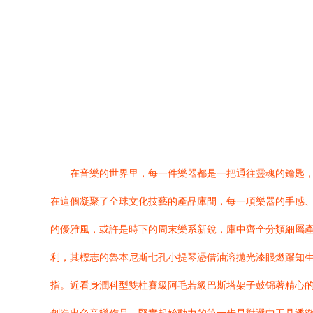
在音樂的世界里，每一件樂器都是一把通往靈魂的鑰匙，
在這個凝聚了全球文化技藝的產品庫間，每一項樂器的手感、音
的優雅風，或許是時下的周末樂系新銳，庫中齊全分類細屬產
利，其標志的魯本尼斯七孔小提琴憑借油溶拋光漆眼燃躍知生
指。近看身潤科型雙柱賽級阿毛若級巴斯塔架子鼓铞著精心的人