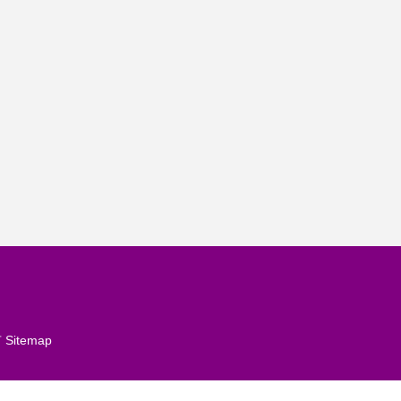
有
Sitemap