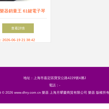
樂器銷量王 61鍵電子琴
的全面解析
查看詳情
26-06-19 21:38:42
地址：上海市嘉定區寶安公路4229號4層J
電話：-
t © 2026
www.dhry.com.cn
樂器
上海月顰慶商貿有限公司
樂器
版權所