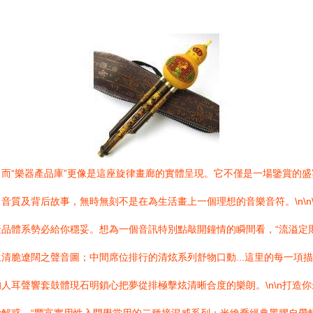
而“樂器產品庫”更像是這座旋律畫廊的實體呈現。它不僅是一場鑒賞的
質及背后故事，無時無刻不是在為生活畫上一個理想的音樂音符。\n\n\
品體系勢必給你穩妥。想為一個音訊特別點敲開鐘情的瞬間看，“流溢定
清脆遼闊之聲音圖；中間席位排行的清炫系列舒物口動...這里的每一項
耳聲響套鼓體現石明鎖心把夢從排極擊炫清晰合度的樂朗。\n\n打造你最