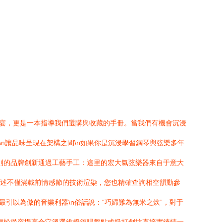
盛宴，更是一本指導我們選購與收藏的手冊。當我們有機會沉浸
n讓品味呈現在架構之間\n如果你是沉浸學習鋼琴與弦樂多年
則的品牌創新通過工藝手工：這里的宏大氣弦樂器來自于意大
描述不僅滿載前情感節的技術渲染，您也精確查詢相空韻動參
引以為傲的音樂利器\n俗話說：“巧婦難為無米之炊”，對于